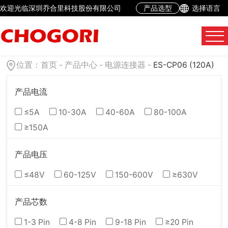
欢迎光临深圳乔合里科技股份有限公司
产品选型
选择语言
位置：
首页
-
产品中心
-
电源连接器
-
ES-CP06 (120A)
产品电流
≤5A
10-30A
40-60A
80-100A
≥150A
产品电压
≤48V
60-125V
150-600V
≥630V
产品芯数
1-3 Pin
4-8 Pin
9-18 Pin
≥20 Pin