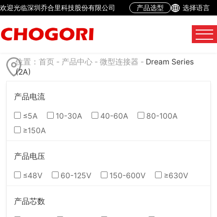
欢迎光临深圳乔合里科技股份有限公司
产品选型
选择语言
位置：
首页
-
产品中心
-
微型连接器
-
Dream Series
(2A)
产品电流
≤5A
10-30A
40-60A
80-100A
≥150A
产品电压
≤48V
60-125V
150-600V
≥630V
产品芯数