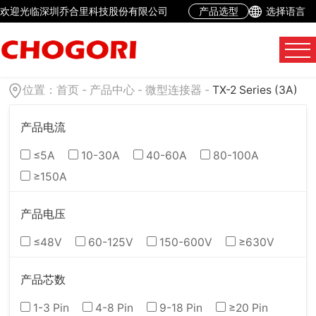
欢迎光临深圳乔合里科技股份有限公司
产品选型
选择语言
位置：
首页
-
产品中心
-
微型连接器
-
TX-2 Series (3A)
产品电流
≤5A
10-30A
40-60A
80-100A
≥150A
产品电压
≤48V
60-125V
150-600V
≥630V
产品芯数
1-3 Pin
4-8 Pin
9-18 Pin
≥20 Pin