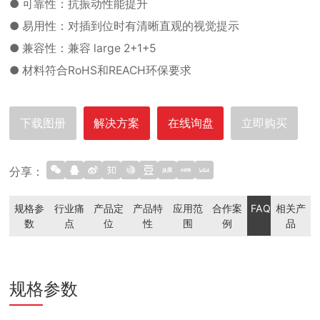
● 可靠性：抗振动性能提升
● 易用性：对插到位时有清晰直观的视觉提示
● 兼容性：兼容 large 2+1+5
● 材料符合RoHS和REACH环保要求
下载图册
解决方案
在线询盘
立即购买
分享：
规格参
行业痛
产品定
产品特
应用范
合作案
FAQ
相关产
数
点
位
性
围
例
品
规格参数