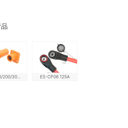
产品
CPL120/200/300 (120A/200A/300A）
ES-CP06 125A