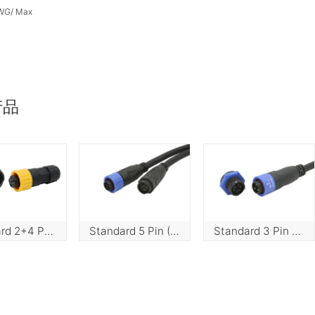
AWG/ Max
产品
Standard 2+4 Pin (10A+2A) Push Lock
Standard 5 Pin (5A) Push Lock
Standard 3 Pin (10A) Push Lock